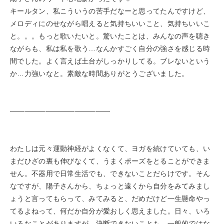
キールタン、私こういうの苦手だなーと思ってたんですけど、
メロディにのせながら唱えると気持ちいいこと、気持ちいいこ
と。。。もっと歌いたいと。驚いたことは、みんなの声を聴き
ながらも、私は私を歌う…なんかすごく自分の強さを感じる時
間でした。よく言えば土台がしっかりしてる。ブレないという
か…力強いなと。素敵な時間ありがとうございました。
——————————————
わたしは元々運動神経がよくなくて、ヨガを続けていても、い
まだひざの裏も伸びなくて、うまくポーズをとることができま
せん。不器用で日常生活でも、できないことだらけです。そん
なですが、陽子さんから、ちょっと遠くから自分をみてみまし
ょうと言ってもらって、みてみると、だめだけど一生懸命やっ
てるよねって、何だか自分が愛おしく思えました。日々、いろ
いろなことがありますが、決断できないことも、一般的ではな