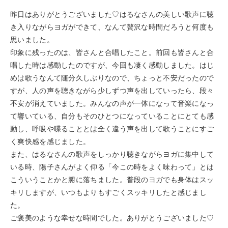
昨日はありがとうございました♡はるなさんの美しい歌声に聴
き入りながらヨガができて、なんて贅沢な時間だろうと何度も
思いました。
印象に残ったのは、皆さんと合唱したこと。前回も皆さんと合
唱した時は感動したのですが、今回も凄く感動しました。はじ
めは歌うなんて随分久しぶりなので、ちょっと不安だったので
すが、人の声を聴きながら少しずつ声を出していったら、段々
不安が消えていました。みんなの声が一体になって音楽になっ
て響いている、自分もそのひとつになっていることにとても感
動し、呼吸や喋ることとは全く違う声を出して歌うことにすご
く爽快感を感じました。
また、はるなさんの歌声をしっかり聴きながらヨガに集中して
いる時、陽子さんがよく仰る「今この時をよく味わって」とは
こういうことかと腑に落ちました。普段のヨガでも身体はスッ
キリしますが、いつもよりもすごくスッキリしたと感じまし
た。
ご褒美のような幸せな時間でした。ありがとうございました♡