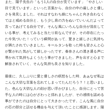
また、陽子先生の「もう1人の自分が見ています」「やさしい
目で見ています」といった言葉から、自分の中の厳しさと優し
さを発見しました。それはすなわち娘にちゃんと向き合わなく
てはと戒める自分と、もう少し肩の力をぬいていいんだよって
言ってあげてる自分です。そんな風にいろんな自分が混在して
いる事が、考えてみると当たり前なんですが、その存在にたっ
た今気づいた！っていう瞬間があって、驚きと嬉しさに気持ち
が満たされていきました。キールタンを歌った時も皆さんと心
が繋がれた気がして嬉しかったです。春奈さんの透き通る声に
導かれて気持ちよくうたう事ができました。声を出すと心まで
解放されていく、そんな気持ち良さを知りました。
最後に、久しぶりに愛と優しさの瞑想をした時、あぁなぜ私は
こんな大切な言葉を忘れてしまってたんだろう？！と思いまし
た。色んな大切な人の顔が思い浮かびました。自分にとって苦
手な人の時には心がざわっと揺れましたが、その感情を認める
事ができたのは自分にとって大きかったです。こんな風に自分
の芯の部分と話せる機会を与えて頂いたことに感謝します。陽