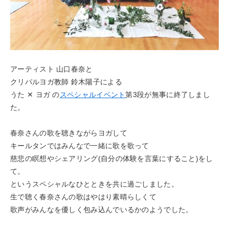
アーティスト 山口春奈と
クリパルヨガ教師 鈴木陽子による
うた ✕ ヨガ の
スペシャルイベント
第3段が無事に終了しまし
た。
春奈さんの歌を聴きながらヨガして
キールタンではみんなで一緒に歌を歌って
慈悲の瞑想やシェアリング(自分の体験を言葉にすること)をし
て。
というスペシャルなひとときを共に過ごしました。
生で聴く春奈さんの歌はやはり素晴らしくて
歌声がみんなを優しく包み込んでいるかのようでした。