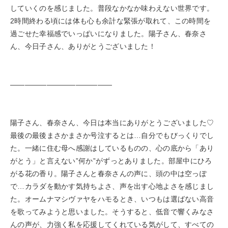
していくのを感じました。普段なかなか味わえない世界です。
2時間終わる頃には体も心も余計な緊張が取れて、この時間を
過ごせた幸福感でいっぱいになりました。陽子さん、春奈さ
ん、今日子さん、ありがとうございました！
——————————————
陽子さん、春奈さん、今日は本当にありがとうございました♡
最後の最後まさかまさか号泣するとは…自分でもびっくりでし
た。一緒に住む母へ感謝はしているものの、心の底から「あり
がとう」と言えない”何か”がずっとありました。部屋中にひろ
がる花の香り。陽子さんと春奈さんの声に、頭の中は空っぽ
で…カラダを動かす気持ちよさ、声を出す心地よさを感じまし
た。オームナマシヴァヤをハモるとき、いつもは選ばない高音
を歌ってみようと思いました。そうすると、低音で響くみなさ
んの声が、力強く私を応援してくれている気がして、すべての