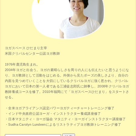
ヨガスペース ひだまり主宰
米国クリパルセンター公認ヨガ教師
1976年鹿児島生まれ。
2004年ヨガと出会う。ヨガの素晴らしさを周りの人にも伝えたいと思うようにな
り、ヨガ教師として活動をはじめる。外側から見たポーズの美しさより、自分の
内面を見つめていくことを大切にしているクリパルヨガに強く惹かれ、クリパル
ヨガにおいて日本の第一人者である三浦徒志郎氏に師事し、2008年クリパルヨガ
教師養成コースを修了。2010年福岡にて「ヨガスペースひだまり」をスタートさ
せる。
・全米ヨガアライアンス認定パワーヨガティーチャートレーニング修了
・インド中央政府公認ヨーガ・インストラクター養成講座修了
・日本マタニティ・ヨーガ協会 マタニティ・ヨーガインストラクター講座修了
・Sudha Carolyn Lundeenによるリストラティブヨガ教師トレーニング修了