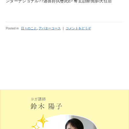
ンターナショナル??遒魯好拭璽此Ε┘奪玄劼療佻疹ι犬任后
Posted in
日々のこと
,
アバターコース
｜
コメントをどうぞ