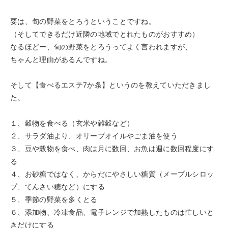
要は、旬の野菜をとろうということですね。
（そしてできるだけ近隣の地域でとれたものがおすすめ）
なるほどー、旬の野菜をとろうってよく言われますが、
ちゃんと理由があるんですね。
そして【食べるエステ7か条】というのを教えていただきまし
た。
１、穀物を食べる（玄米や雑穀など）
２、サラダ油より、オリーブオイルやごま油を使う
３、豆や穀物を食べ、肉は月に数回、お魚は週に数回程度にす
る
４、お砂糖ではなく、からだにやさしい糖質（メープルシロッ
プ、てんさい糖など）にする
５、季節の野菜を多くとる
６、添加物、冷凍食品、電子レンジで加熱したものは忙しいと
きだけにする