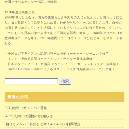
米国クリパルセンター公認ヨガ教師
1976年鹿児島生まれ。
2004年ヨガと出会う。ヨガの素晴らしさを周りの人にも伝えたいと思うようにな
り、ヨガ教師として活動をはじめる。外側から見たポーズの美しさより、自分の
内面を見つめていくことを大切にしているクリパルヨガに強く惹かれ、クリパル
ヨガにおいて日本の第一人者である三浦徒志郎氏に師事し、2008年クリパルヨガ
教師養成コースを修了。2010年福岡にて「ヨガスペースひだまり」をスタートさ
せる。
・全米ヨガアライアンス認定パワーヨガティーチャートレーニング修了
・インド中央政府公認ヨーガ・インストラクター養成講座修了
・日本マタニティ・ヨーガ協会 マタニティ・ヨーガインストラクター講座修了
・Sudha Carolyn Lundeenによるリストラティブヨガ教師トレーニング修了
最近の投稿
9/1(金)朝ヨガメンバー募集！
4/25(火)寺ヨガ開催のお知らせ
朝ヨガメンバー募集します！4/1-4/3の3日間限定