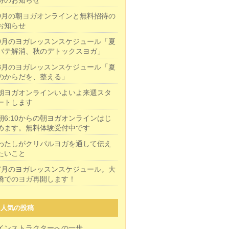
待のお知らせ
9月の朝ヨガオンラインと無料招待の
お知らせ
9月のヨガレッスンスケジュール「夏
バテ解消、秋のデトックスヨガ」
8月のヨガレッスンスケジュール「夏
のからだを、整える」
朝ヨガオンラインいよいよ来週スタ
ートします
朝6:10からの朝ヨガオンラインはじ
めます。無料体験受付中です
わたしがクリパルヨガを通して伝え
たいこと
7月のヨガレッスンスケジュール。大
橋でのヨガ再開します！
人気の投稿
インストラクターへの一歩