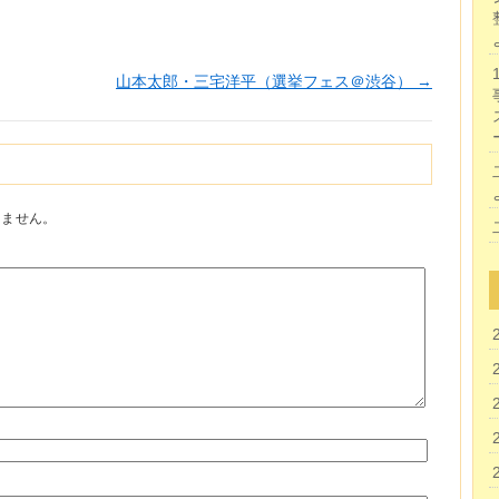
山本太郎・三宅洋平（選挙フェス＠渋谷）
→
りません。