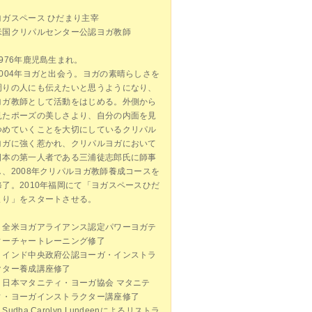
ヨガスペース ひだまり主宰
米国クリパルセンター公認ヨガ教師
1976年鹿児島生まれ。
2004年ヨガと出会う。ヨガの素晴らしさを
周りの人にも伝えたいと思うようになり、
ヨガ教師として活動をはじめる。外側から
見たポーズの美しさより、自分の内面を見
つめていくことを大切にしているクリパル
ヨガに強く惹かれ、クリパルヨガにおいて
日本の第一人者である三浦徒志郎氏に師事
し、2008年クリパルヨガ教師養成コースを
修了。2010年福岡にて「ヨガスペースひだ
まり」をスタートさせる。
・全米ヨガアライアンス認定パワーヨガテ
ィーチャートレーニング修了
・インド中央政府公認ヨーガ・インストラ
クター養成講座修了
・日本マタニティ・ヨーガ協会 マタニテ
ィ・ヨーガインストラクター講座修了
Sudha Carolyn Lundeenによるリストラ