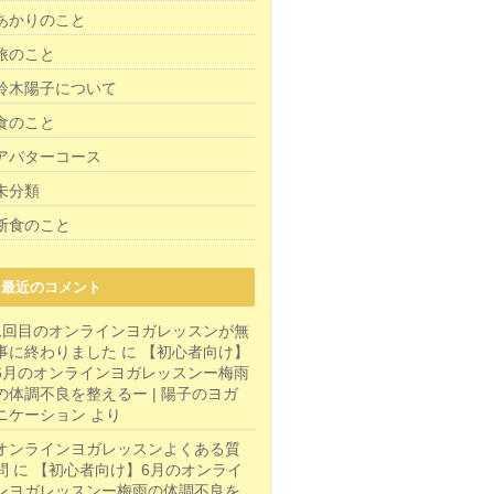
あかりのこと
旅のこと
鈴木陽子について
食のこと
アバターコース
未分類
断食のこと
最近のコメント
1回目のオンラインヨガレッスンが無
事に終わりました
に
【初心者向け】
6月のオンラインヨガレッスンー梅雨
の体調不良を整えるー | 陽子のヨガ
ニケーション
より
オンラインヨガレッスンよくある質
問
に
【初心者向け】6月のオンライ
ンヨガレッスンー梅雨の体調不良を