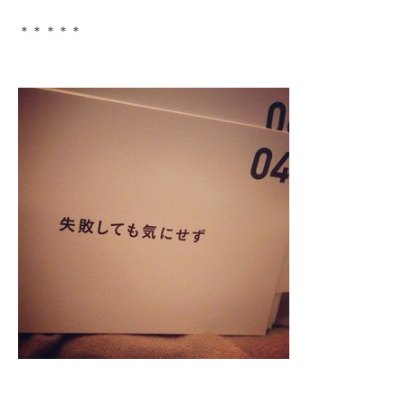
＊＊＊＊＊