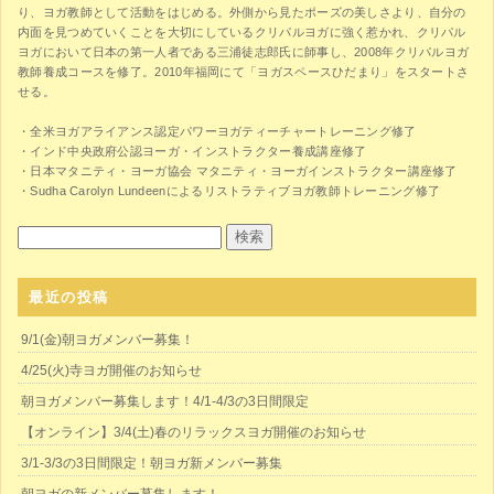
り、ヨガ教師として活動をはじめる。外側から見たポーズの美しさより、自分の
内面を見つめていくことを大切にしているクリパルヨガに強く惹かれ、クリパル
ヨガにおいて日本の第一人者である三浦徒志郎氏に師事し、2008年クリパルヨガ
教師養成コースを修了。2010年福岡にて「ヨガスペースひだまり」をスタートさ
せる。
・全米ヨガアライアンス認定パワーヨガティーチャートレーニング修了
・インド中央政府公認ヨーガ・インストラクター養成講座修了
・日本マタニティ・ヨーガ協会 マタニティ・ヨーガインストラクター講座修了
・Sudha Carolyn Lundeenによるリストラティブヨガ教師トレーニング修了
最近の投稿
9/1(金)朝ヨガメンバー募集！
4/25(火)寺ヨガ開催のお知らせ
朝ヨガメンバー募集します！4/1-4/3の3日間限定
【オンライン】3/4(土)春のリラックスヨガ開催のお知らせ
3/1-3/3の3日間限定！朝ヨガ新メンバー募集