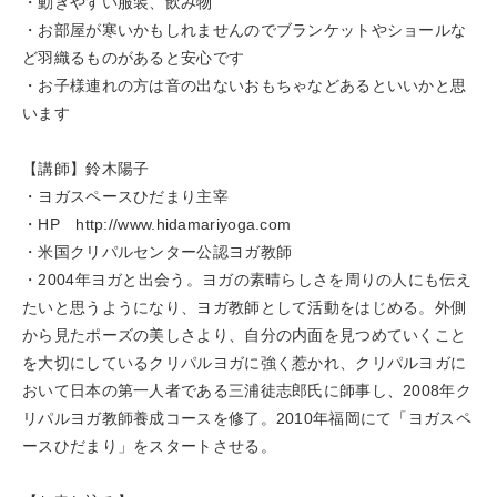
・動きやすい服装、飲み物
・お部屋が寒いかもしれませんのでブランケットやショールな
ど羽織るものがあると安心です
・お子様連れの方は音の出ないおもちゃなどあるといいかと思
います
【講師】鈴木陽子
・ヨガスペースひだまり主宰
・HP http://www.hidamariyoga.com
・米国クリパルセンター公認ヨガ教師
・2004年ヨガと出会う。ヨガの素晴らしさを周りの人にも伝え
たいと思うようになり、ヨガ教師として活動をはじめる。外側
から見たポーズの美しさより、自分の内面を見つめていくこと
を大切にしているクリパルヨガに強く惹かれ、クリパルヨガに
おいて日本の第一人者である三浦徒志郎氏に師事し、2008年ク
リパルヨガ教師養成コースを修了。2010年福岡にて「ヨガスペ
ースひだまり」をスタートさせる。