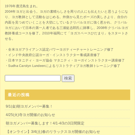
1976年鹿児島生まれ。
2004年ヨガと出会う。ヨガの素晴らしさを周りの人にも伝えたいと思うようにな
り、ヨガ教師として活動をはじめる。外側から見たポーズの美しさより、自分の
内面を見つめていくことを大切にしているクリパルヨガに強く惹かれ、クリパル
ヨガにおいて日本の第一人者である三浦徒志郎氏に師事し、2008年クリパルヨガ
教師養成コースを修了。2010年福岡にて「ヨガスペースひだまり」をスタートさ
せる。
・全米ヨガアライアンス認定パワーヨガティーチャートレーニング修了
・インド中央政府公認ヨーガ・インストラクター養成講座修了
・日本マタニティ・ヨーガ協会 マタニティ・ヨーガインストラクター講座修了
・Sudha Carolyn Lundeenによるリストラティブヨガ教師トレーニング修了
最近の投稿
9/1(金)朝ヨガメンバー募集！
4/25(火)寺ヨガ開催のお知らせ
朝ヨガメンバー募集します！4/1-4/3の3日間限定
【オンライン】3/4(土)春のリラックスヨガ開催のお知らせ