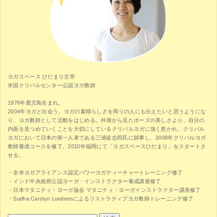
ヨガスペース ひだまり主宰
米国クリパルセンター公認ヨガ教師
1976年鹿児島生まれ。
2004年ヨガと出会う。ヨガの素晴らしさを周りの人にも伝えたいと思うようにな
り、ヨガ教師として活動をはじめる。外側から見たポーズの美しさより、自分の
内面を見つめていくことを大切にしているクリパルヨガに強く惹かれ、クリパル
ヨガにおいて日本の第一人者である三浦徒志郎氏に師事し、2008年クリパルヨガ
教師養成コースを修了。2010年福岡にて「ヨガスペースひだまり」をスタートさ
せる。
・全米ヨガアライアンス認定パワーヨガティーチャートレーニング修了
・インド中央政府公認ヨーガ・インストラクター養成講座修了
・日本マタニティ・ヨーガ協会 マタニティ・ヨーガインストラクター講座修了
・Sudha Carolyn Lundeenによるリストラティブヨガ教師トレーニング修了