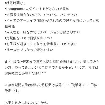
◉移動時間なし
◉Instagramにログインするだけなので簡単
◉受講者は映らないので、すっぴん、パジャマok
◉すべてのアーカイブ(録画)が見れるので好きな時にいつでも視
聴可能
◉みんなと一緒なのでモチベーションが続きやすい
◉定期的なヨガで習慣が身につく
◉お子様が起きてくる前やお仕事前にヨガできる
◉リーズナブルなので続けやすい
まずは8/1〜8/末まで無料お試し期間を設けました。試してみた
い方、やってみたいけど早起きできるか不安という方、まずは
お気軽にご参加ください^ ^
※無料期間以降は継続で月額受け放題3,000円(単発3,500円)の
予定です。
お申し込みはInstagramから。